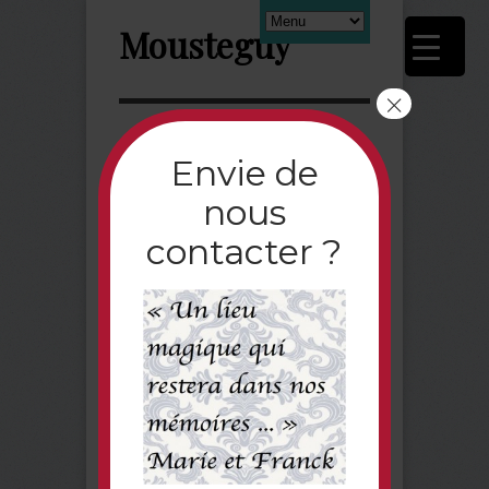
Mousteguy
×
Next
Envie de
nous
Chic
contacter ?