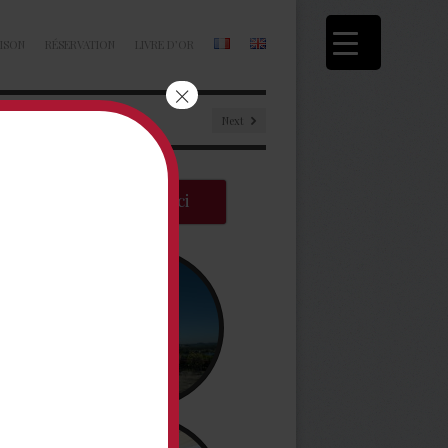
ISON
RÉSERVATION
LIVRE D’OR
×
Next
Réserver ici