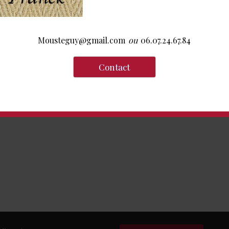
Mousteguy@gmail.com
ou
06.07.24.67.84
Contact