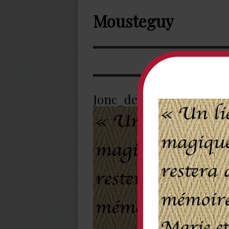
Mousteguy
Jonc_de_mer_2