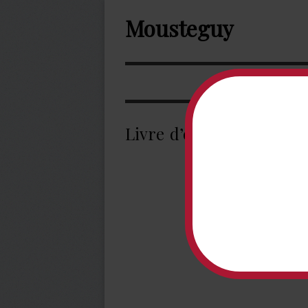
Mousteguy
Livre d’or