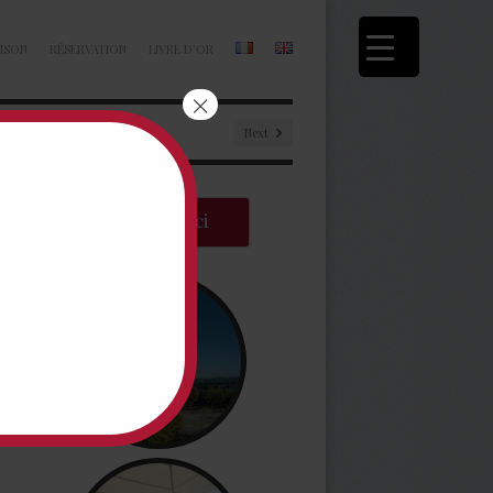
ISON
RÉSERVATION
LIVRE D’OR
×
Next
Réserver ici