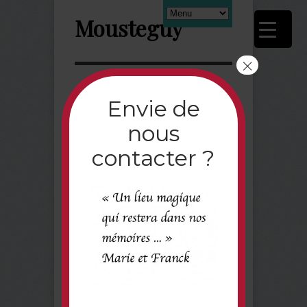
Mousteguy
×
Next
Envie de
nous
Livre_d_39_or_
contacter ?