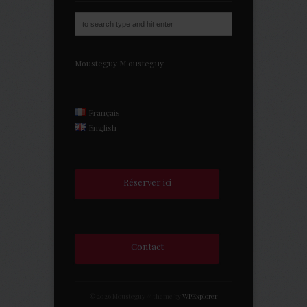
Mousteguy
M
ousteguy
Français
English
Réserver ici
Contact
© 2026 Mousteguy // theme by
WPExplorer