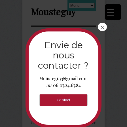
Mousteguy
×
Contact
Envie de
nous
contacter ?
Mousteguy@gmail.com
ou
06.07.24.67.84
Contact
Réservation
Disponibilité, réservation et tarifs
Choisissez vos dates dans le calendrier