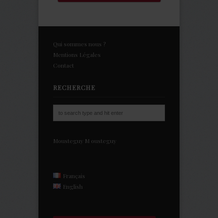
Qui sommes nous ?
Mentions Légales
Contact
RECHERCHE
Mousteguy
M
ousteguy
Français
English