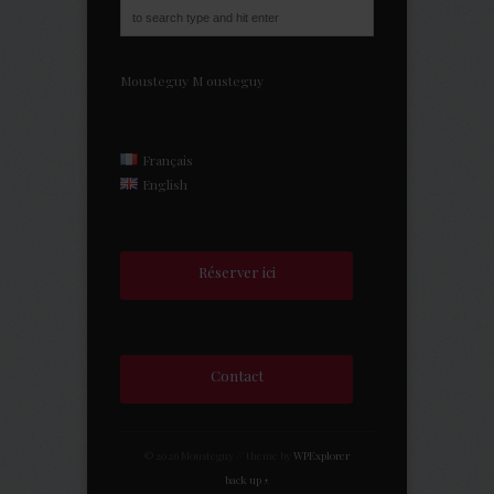
Mousteguy
M
ousteguy
Français
English
Réserver ici
Contact
© 2026 Mousteguy // theme by
WPExplorer
back up ↑