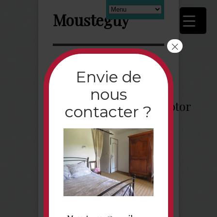
Mousteguy
×
Next
Envie de
nous
Lit_NoireEtBlanche_Fotor
contacter ?