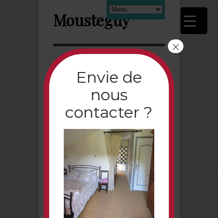
Mousteguy
×
Next
Envie de
nous
NoireEtBlanche_Fotor
contacter ?