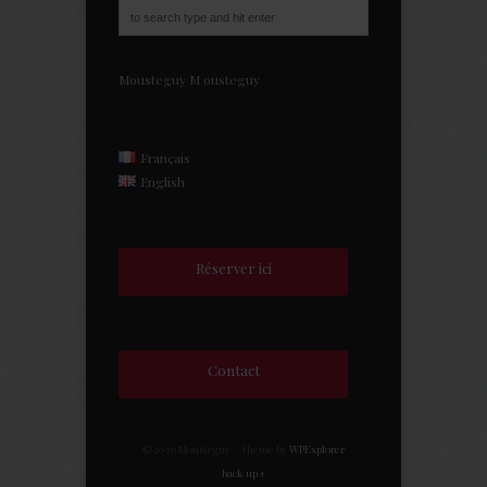
Mousteguy
M
ousteguy
Français
English
Réserver ici
Contact
© 2026 Mousteguy // theme by
WPExplorer
back up ↑