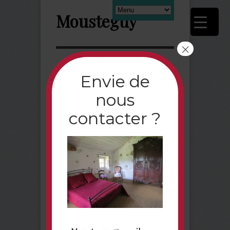
Mousteguy
×
Next
Envie de
nous
Rouge_Fotor
contacter ?