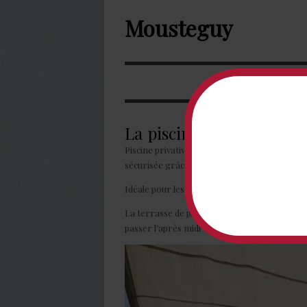
Mousteguy
La piscine
Piscine privative de
11
m sur
5
m, de profondeu
sécurisée grâce à une barrière et à une cou
Idéale pour les petits, les moyens et les gran
La terrasse de plus de 100m
2
est équipée d’u
passer l’après midi tous ensemble !