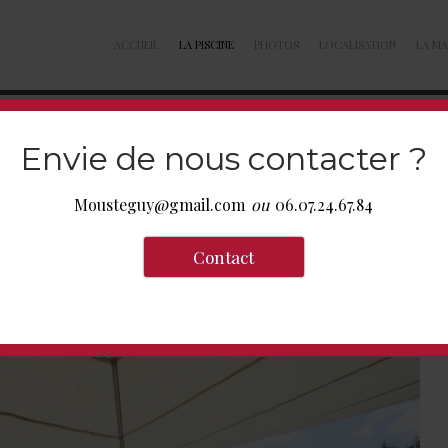
ACCUEIL
LA PISCINE
PHOTOS
LOCALISATION
LA MA
Envie de nous contacter ?
Mousteguy@gmail.com
ou
06.07.24.67.84
r progressive, 3 marches, puis
1m10
au petit bain et
2m10
,
verture aux normes en vigueur.
Contact
ds ! Chacun aura pied à un endroit au moins !
ne table pour 15 personnes et de nombreuses chaises longues pour y