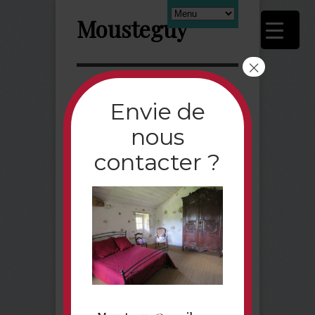
Mousteguy
×
Next
Envie de
nous
Rouge_Fotor
contacter ?