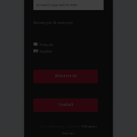
Mousteguy
M
ousteguy
Français
English
Réserver ici
Contact
© 2026 Mousteguy // theme by
WPExplorer
back up ↑