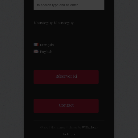
Mousteguy
M
ousteguy
Français
English
Réserver ici
Contact
© 2026 Mousteguy // theme by
WPExplorer
back up ↑