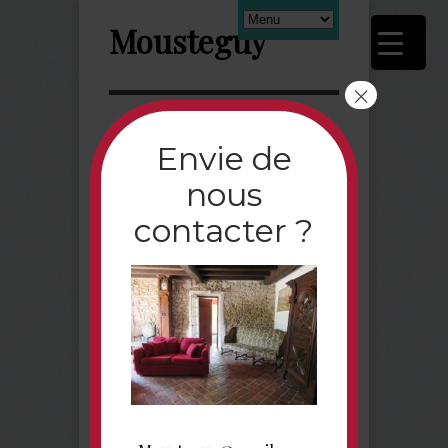
Mousteguy
×
Next
Envie de
nous
salon_Fotor
contacter ?